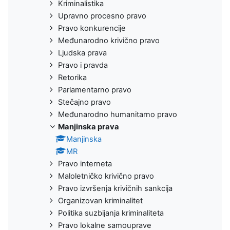
Kriminalistika
Upravno procesno pravo
Pravo konkurencije
Međunarodno krivično pravo
Ljudska prava
Pravo i pravda
Retorika
Parlamentarno pravo
Stečajno pravo
Međunarodno humanitarno pravo
Manjinska prava
Manjinska
MR
Pravo interneta
Maloletničko krivično pravo
Pravo izvršenja krivičnih sankcija
Organizovan kriminalitet
Politika suzbijanja kriminaliteta
Pravo lokalne samouprave