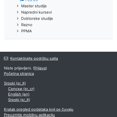
Master studije
Napredni kursevi
Doktorske studije
Razno
PPMA
Kontaktirajte podršku sajta
Niste prijavljeni. (
Prijava
)
Početna stranica
Srpski ‎(sr_lt)‎
Српски ‎(sr_cr)‎
English ‎(en)‎
Srpski ‎(sr_lt)‎
Kratak pregled podataka koji se čuvaju
Preuzmite mobilnu aplikaciju