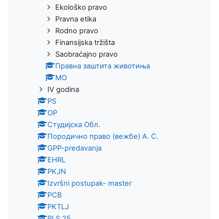
Ekološko pravo
Pravna etika
Rodno pravo
Finansijska tržišta
Saobraćajno pravo
Правна заштита животиња
МО
IV godina
PS
OP
Студијска Обл.
Породично право (вежбе) А. С.
GPP-predavanja
EHRL
PKJN
Izvršni postupak- master
PCB
PKTLJ
PLS 25