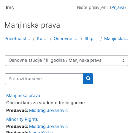
Idi na glavni sadržaj
lms
Niste prijavljeni. (
Prijava
)
Manjinska prava
Početna stranica
Kursevi
Osnovne studije
III godina
Manjinska prava
Kategorije kurseva
Pretraži kurseve
Pretraži kurseve
Manjinska prava
Opcioni kurs za studente treće godine
Predavač:
Miodrag Jovanovic
Minority Rights
Predavač:
Miodrag Jovanovic
Predavač:
Ivana Krstic