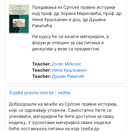
Предавања из Српске правне историје
код проф. др Зорана Мирковића, проф. др
Нине Кршљанин и доц. др Душана
Ракитића.
На курсу ће се качити материјали, а
форум је отворен за сва питања и
дискусије у вези са предметом.
Teacher:
Zoran Mirkovic
Teacher:
Нина Кршљанин
Teacher:
Душан Ракитић
Srpska pravna istorija - vežbe
Добродошли на вежбе из Српске правне историје,
које се одржавају уторком. Самостално ћете се
уписивати, материјали ће бити доступни за сваку
недељу. У
ф
уснотама материјала сваке недеље
биће постављена питања на која треба да