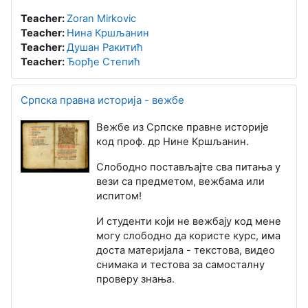
Teacher:
Zoran Mirkovic
Teacher:
Нина Кршљанин
Teacher:
Душан Ракитић
Teacher:
Ђорђе Степић
Српска правна историја - вежбе
Вежбе из Српске правне историје
код проф. др Нине Кршљанин.
Слободно постављајте сва питања у
вези са предметом, вежбама или
испитом!
И студенти који не вежбају код мене
могу слободно да користе курс, има
доста материјала - текстова, видео
снимака и тестова за самосталну
проверу знања.