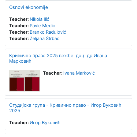
Osnovi ekonomije
Teacher:
Nikola Ilić
Teacher:
Pavle Medic
Teacher:
Branko Radulović
Teacher:
Željana Štrbac
Кривично право 2025 вежбе, доц. др Ивана
Марковић
Teacher:
Ivana Marković
Студијска група - Кривично право - Игор Вуковић
2025
Teacher:
Игор Вуковић