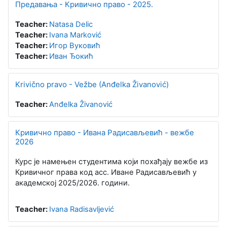
Предавања - Кривично право - 2025.
Teacher:
Natasa Delic
Teacher:
Ivana Marković
Teacher:
Игор Вуковић
Teacher:
Иван Ђокић
Krivično pravo - Vežbe (Anđelka Živanović)
Teacher:
Anđelka Živanović
Кривично право - Ивана Радисављевић - вежбе
2026
Курс је намењен студентима који похађају вежбе из
Кривичног права код асс. Иване Радисављевић у
академској 2025/2026. години.
Teacher:
Ivana Radisavljević