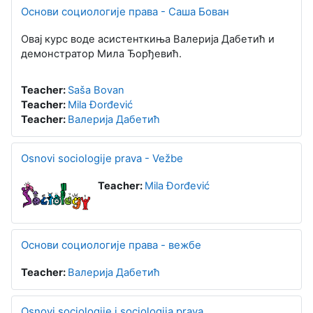
Основи социологије права - Саша Бован
Овај курс воде асистенткиња Валерија Дабетић и
демонстратор Мила Ђорђевић.
Teacher:
Saša Bovan
Teacher:
Mila Đorđević
Teacher:
Валерија Дабетић
Osnovi sociologije prava - Vežbe
Teacher:
Mila Đorđević
Основи социологије права - вежбе
Teacher:
Валерија Дабетић
Osnovi sociologije i sociologija prava