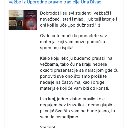
Vežbe iz Uporedne pravne tradicije Una Divac
Dobrodošli su svi studenti: vežbači i
nevežbači, stari i mladi, ljubitelji istorije i
oni koji je uče ,,po dužnosti " :)
Ovde ćete moći da pronađete sav
materijal koji vam može pomoći u
spremanju ispita!
Kako koju lekciju budemo prelazili na
vežbama, tako ću na kraju nedelje
okačiti prezentacije sa naracijom gde ću
ponoviti sve ono što smo prošli te
nedelje na časovima, kao i druge
materijale koji će vam biti od koristi.
I za kraj, jedno zlatno pravilo koje
negujem bez izuzetka - nema glupih
pitanja! Sve što vam ne bude jasno, tu
sam da raspetljamo.
Srećno!