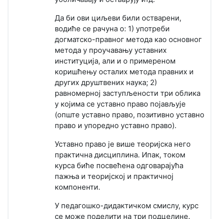
Да би ови циљеви били остварени,
водиће се рачуна о: 1) употреби
догматско-правног метода као основног
метода у проучавању уставних
институција, али и о примереном
коришћењу осталих метода правних и
других друштвених наука; 2)
равномерној заступљености три облика
у којима се уставно право појављује
(опште уставно право, позитивно уставно
право и упоредно уставно право).
Уставно право је више теоријска него
практична дисциплина. Ипак, током
курса биће посвећена одговарајућа
пажња и теоријској и практичној
компоненти.
У педагошко-дидактичком смислу, курс
се може поделити на три подцелине.