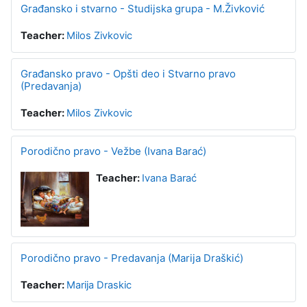
Građansko i stvarno - Studijska grupa - M.Živković
Teacher:
Milos Zivkovic
Građansko pravo - Opšti deo i Stvarno pravo
(Predavanja)
Teacher:
Milos Zivkovic
Porodično pravo - Vežbe (Ivana Barać)
Teacher:
Ivana Barać
Porodično pravo - Predavanja (Marija Draškić)
Teacher:
Marija Draskic