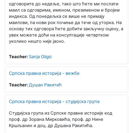
одговорите до недеље, тако што ћете ми послати
маил са одговрима, именом, презименом и бројем
индекса. Од понедељка се више не примају
маилови, па нови рок почиње да тече од уторка. На
основу тих одговора ћете добити закључну оцену, а
увек можете доћи на консултације четвртком
уколико нешто није јасно.
Teacher:
Sanja Gligic
Српска правна историја - вежбе
Teacher:
Душан Ракитић
Српска правна историја - студијска група
Студијска група из Српске правне историје код
проф. др Зорана Мирковића, проф. др Нине
Кршљанин и доц. др Душана Ракитића.