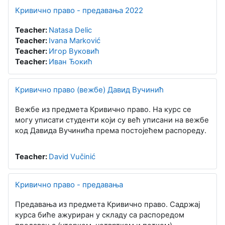
Кривично право - предавања 2022
Teacher:
Natasa Delic
Teacher:
Ivana Marković
Teacher:
Игор Вуковић
Teacher:
Иван Ђокић
Кривично право (вежбе) Давид Вучинић
Вежбе из предмета Кривично право. На курс се
могу уписати студенти који су већ уписани на вежбе
код Давида Вучинића према постојећем распореду.
Teacher:
David Vučinić
Кривично право - предавања
Предавања из предмета Кривично право. Садржај
курса биће ажуриран у складу са распоредом