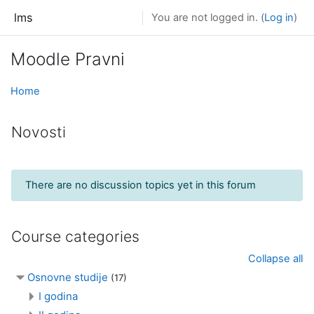
Skip to main content
lms
You are not logged in. (
Log in
)
Moodle Pravni
Home
Novosti
There are no discussion topics yet in this forum
Course categories
Collapse all
Osnovne studije
(17)
I godina