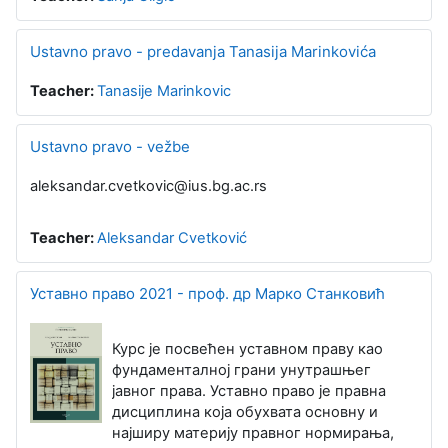
Ustavno pravo - predavanja Tanasija Marinkovića
Teacher:
Tanasije Marinkovic
Ustavno pravo - vežbe
aleksandar.cvetkovic@ius.bg.ac.rs
Teacher:
Aleksandar Cvetković
Уставно право 2021 - проф. др Марко Станковић
Курс је посвећен уставном праву као
фундаменталној грани унутрашњег
јавног права. Уставно право је правна
дисциплина која обухвата основну и
најширу материју правног нормирања,