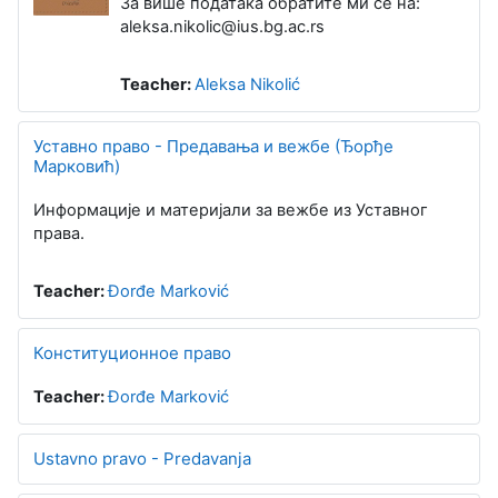
За више података обратите ми се на:
aleksa.nikolic@ius.bg.ac.rs
Teacher:
Aleksa Nikolić
Уставно право - Предавања и вежбе (Ђорђе
Марковић)
Информације и материјали за вежбе из Уставног
права.
Teacher:
Đorđe Marković
Конституционное право
Teacher:
Đorđe Marković
Ustavno pravo - Predavanja