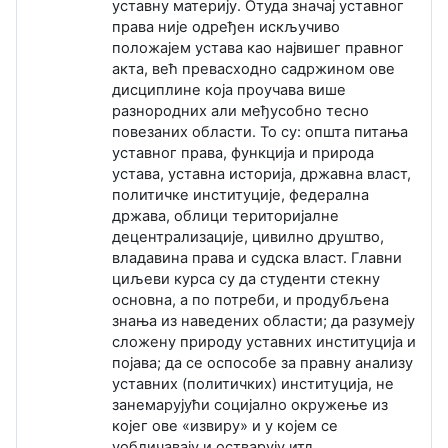
уставну материју. Отуда значај уставног
права није одређен искључиво
положајем устава као највишег правног
акта, већ превасходно садржином ове
дисциплине која проучава више
разнородних али међусобно тесно
повезаних области. То су: општа питања
уставног права, функција и природа
устава, уставна историја, државна власт,
политичке институције, федерална
држава, облици територијалне
децентрализације, цивилно друштво,
владавина права и судска власт. Главни
циљеви курса су да студенти стекну
основна, а по потреби, и продубљена
знања из наведених области; да разумеју
сложену природу уставних институција и
појава; да се оспособе за правну анализу
уставних (политичких) институција, не
занемарујући социјално окружење из
којег ове «извиру» и у којем се
уобличавају и остварују итд.