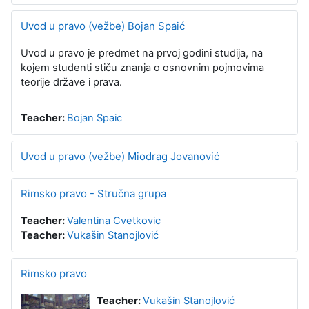
Uvod u pravo (vežbe) Bojan Spaić
Uvod u pravo je predmet na prvoj godini studija, na
kojem studenti stiču znanja o osnovnim pojmovima
teorije države i prava.
Teacher:
Bojan Spaic
Uvod u pravo (vežbe) Miodrag Jovanović
Rimsko pravo - Stručna grupa
Teacher:
Valentina Cvetkovic
Teacher:
Vukašin Stanojlović
Rimsko pravo
Teacher:
Vukašin Stanojlović