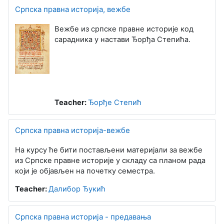
Српска правна историја, вежбе
Вежбе из српске правне историје код
сарадника у настави Ђорђа Степића.
Teacher:
Ђорђе Степић
Српска правна историја-вежбе
На курсу ће бити постављени материјали за вежбе
из Српске правне историје у складу са планом рада
који је објављен на почетку семестра.
Teacher:
Далибор Ђукић
Српска правна историја - предавања